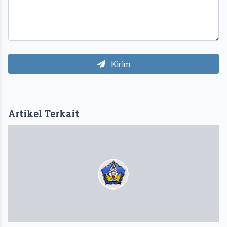
Kirim
Artikel Terkait