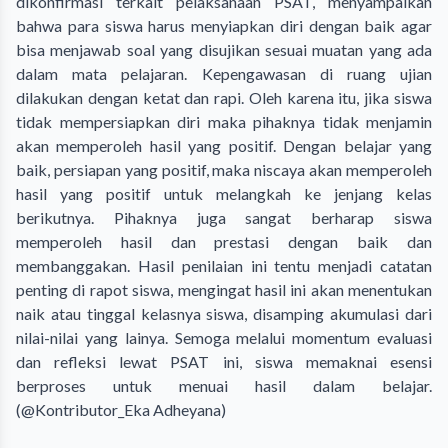
dikonfirmasi terkait pelaksanaan PSAT, menyampaikan
bahwa para siswa harus menyiapkan diri dengan baik agar
bisa menjawab soal yang disujikan sesuai muatan yang ada
dalam mata pelajaran. Kepengawasan di ruang ujian
dilakukan dengan ketat dan rapi. Oleh karena itu, jika siswa
tidak mempersiapkan diri maka pihaknya tidak menjamin
akan memperoleh hasil yang positif. Dengan belajar yang
baik, persiapan yang positif, maka niscaya akan memperoleh
hasil yang positif untuk melangkah ke jenjang kelas
berikutnya. Pihaknya juga sangat berharap siswa
memperoleh hasil dan prestasi dengan baik dan
membanggakan. Hasil penilaian ini tentu menjadi catatan
penting di rapot siswa, mengingat hasil ini akan menentukan
naik atau tinggal kelasnya siswa, disamping akumulasi dari
nilai-nilai yang lainya. Semoga melalui momentum evaluasi
dan refleksi lewat PSAT ini, siswa memaknai esensi
berproses untuk menuai hasil dalam belajar.
(@Kontributor_Eka Adheyana)