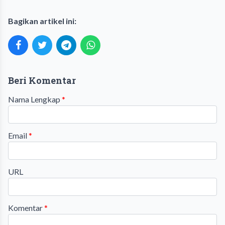
Bagikan artikel ini:
Beri Komentar
Nama Lengkap
*
Email
*
URL
Komentar
*