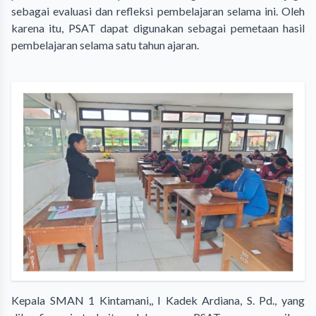
sebagai evaluasi dan refleksi pembelajaran selama ini. Oleh
karena itu, PSAT dapat digunakan sebagai pemetaan hasil
pembelajaran selama satu tahun ajaran.
Kepala SMAN 1 Kintamani,, I Kadek Ardiana, S. Pd., yang