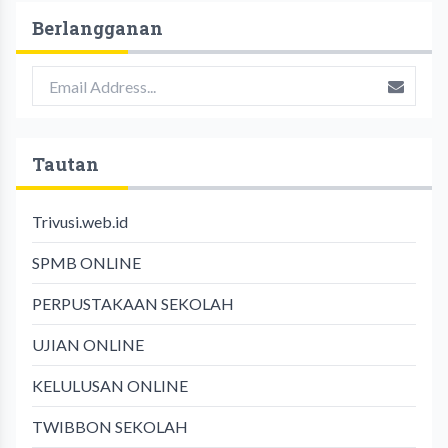
Berlangganan
Tautan
Trivusi.web.id
SPMB ONLINE
PERPUSTAKAAN SEKOLAH
UJIAN ONLINE
KELULUSAN ONLINE
TWIBBON SEKOLAH