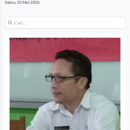
Sabtu, 02 Mei 2026